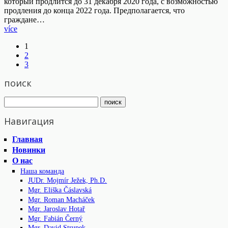
который продлится до 31 декабря 2020 года, с возможностью
продления до конца 2022 года. Предполагается, что
граждане…
více
1
2
3
поиск
Навигация
Главная
Новинки
О нас
Наша команда
JUDr. Mojmír Ježek, Ph.D.
Mgr. Eliška Čáslavská
Mgr. Roman Macháček
Mgr. Jaroslav Hotař
Mgr. Fabián Černý
Mgr. David Strupek