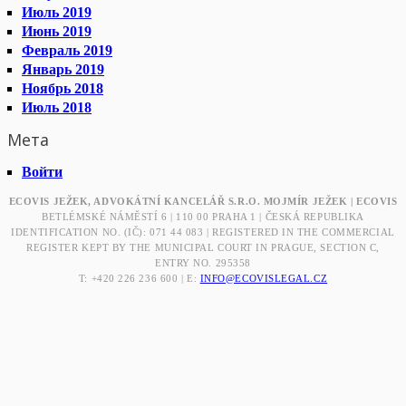
Июль 2019
Июнь 2019
Февраль 2019
Январь 2019
Ноябрь 2018
Июль 2018
Мета
Войти
ECOVIS JEŽEK, ADVOKÁTNÍ KANCELÁŘ S.R.O. MOJMÍR JEŽEK | ECOVIS
BETLÉMSKÉ NÁMĚSTÍ 6 | 110 00 PRAHA 1 | ČESKÁ REPUBLIKA
IDENTIFICATION NO. (IČ): 071 44 083 | REGISTERED IN THE COMMERCIAL
REGISTER KEPT BY THE MUNICIPAL COURT IN PRAGUE, SECTION C,
ENTRY NO. 295358
T: +420 226 236 600 | E:
INFO@ECOVISLEGAL.CZ