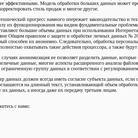
олее эффективными. Модель обработки больших данных может пр
корректировать стиль продаж и многое другое.
ехнический прогресс намного опережает законодательство и те
силу их функционирования мы видим фундаментальные проблемы,
ставляют большие объемы данных при использовании Интернета.
уровне Общим правилом о защите и обработке личных данных № 2
орый способен их анонимно. Следовательно, обработка персонал
 полностью охватывать такие действия процессора, а также буд
случаях анонимизация не позволяет разделить данные, которые 
го неличные данные, многие аспекты расширенного анализа фай
ь ограниченную группу данных в соответствии с регулирование
р данных должен всегда иметь согласие субъекта данных, если 
соглашаются на длинный текст, устанавливающий объем обработк
 их данных, а иногда даже их передачу третьим лицам.
итесь с нами: