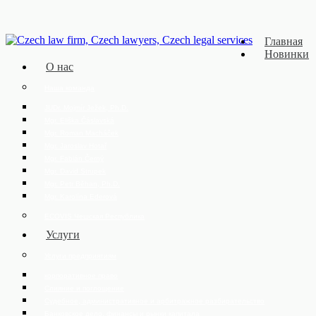
Главная
Новинки
О нас
Наша команда
JUDr. Mojmír Ježek, Ph.D.
Mgr. Eliška Čáslavská
Mgr. Roman Macháček
Mgr. Jaroslav Hotař
Mgr. Fabián Černý
Mgr. David Strupek
Mgr. Petr Běhan, Ph.D.
Mgr. Karolína Ederová
ECOVIS Чешская Республика
Услуги
Услуги предприятиям
корпоративное право
Слияние и поглощение
Судебное, административное и арбитражное разбирательство
Банковское дело, финансы и рынки капитала