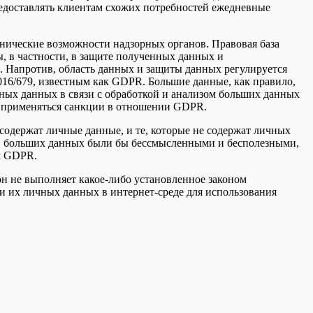
едоставлять клиентам схожих потребностей ежедневные
хнические возможности надзорных органов. Правовая база
 в частности, в защите полученных данных и
 Напротив, область данных и защиты данных регулируется
016/679, известным как GDPR. Большие данные, как правило,
ьных данных в связи с обработкой и анализом больших данных
ут применяться санкции в отношении GDPR.
содержат личные данные, и те, которые не содержат личных
лов больших данных были бы бессмысленными и бесполезными,
м GDPR.
он не выполняет какое-либо установленное законом
и их личных данных в интернет-среде для использования