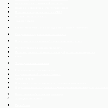
ИТ и инновации, технический консалтинг
Право на недвижимое и строительное право
Политика конфиденциальности – GDPR
Интернет-комнаты данных
Трудовой кодекс
Коллективное увольнение сотрудников в Чешской Республике
Юридическая поддержка чешского экспорта
Поддержка чешских компаний в трансграничных сделках
Реструктуризация и несостоятельность
Интеллектуальная собственность и недобросовестная конкуренция
налоги
Услуги для частных клиентов
Консультации по трудовому праву
Создание компаний, сделок и бизнеса
Семейное право
Продажа и покупка недвижимости, хранение покупной цены
Представительство в судебном и административном производстве, восстано
Неплатежеспособность и реорганизация
Услуги для эмигрантов
Expat Corner