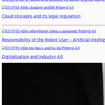
Cloud storages and its legal regulation
Responsibility of the Robot User – Artificial Intel
Digitalization and Industry 4.0