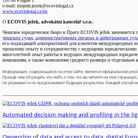
110 00 Prague 1
e-mail:
mojmir.jezek@ecovislegal.cz
www.ecovislegal.cz/en
O
ECOVIS ježek, advokátní kancelář s.r.o.
:
Чешское юридическое бюро в Праге ECOVIS ježek занимается 
чешских судах, административных органах и арбитражных суд
его подходящей альтернативой для клиентов международных 
прошлому опыту и сотрудничеству с ведущими юридическими 
многолетний опыт работы в ведущих международных юридичес
компаниям, а также компаниям среднего размера и отдельным
Информация, содержащаяся на этом сайте, является официальной реклам
Прежде чем обсуждать что-либо о том, что вы читаете на этих страниц
не указывают и не предсказывают будущие результаты. Каждый случай и
Automated decision making and profiling in the li
Ownership of data and access to data, digital Eu