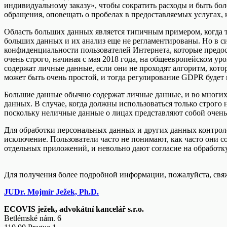
индивидуальному заказу», чтобы сократить расходы и быть б
обращения, оповещать о пробелах в предоставляемых услугах, 
Область больших данных является типичным примером, когда т
больших данных и их анализ еще не регламентированы. Но в 
конфиденциальности пользователей Интернета, которые предо
очень строго, начиная с мая 2018 года, на общеевропейском 
содержат личные данные, если они не проходят алгоритм, кот
может быть очень простой, и тогда регулирование GDPR будет
Большие данные обычно содержат личные данные, и во многих 
данных. В случае, когда должны использоваться только стро
поскольку неличные данные о лицах представляют собой очен
Для обработки персональных данных и других данных контроле
исключение. Пользователи часто не понимают, как часто они 
отдельных приложений, и невольно дают согласие на обработку
Для получения более подробной информации, пожалуйста, свяж
JUDr. Mojmír Ježek, Ph.D.
ECOVIS ježek, advokátní kancelář s.r.o.
Betlémské nám. 6