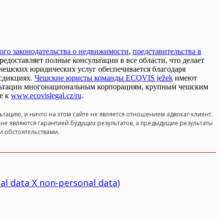
ого законодательства о недвижимости
,
представительства в
предоставляет полные консультации в все области, что делает
ешских юридических услуг обеспечивается благодаря
сдикциях.
Чешские юристы команды ECOVIS ježek
имеют
льтации многонациональным корпорациям, крупным чешским
е к
www.ecovislegal.cz/ru
.
тацию, и ничто на этом сайте не является отношением адвокат-клиент.
 не являются гарантией будущих результатов, а предыдущие результаты
и обстоятельствами.
al data X non-personal data)