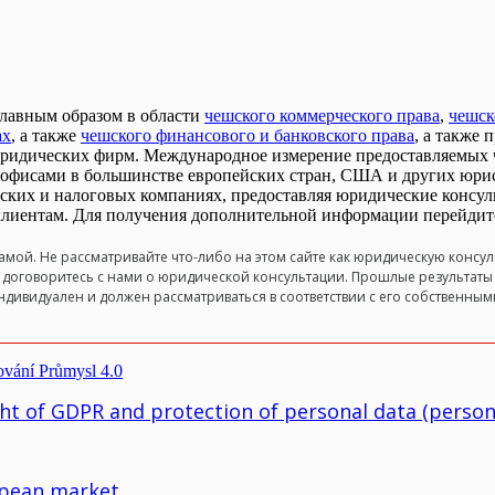
главным образом в области
чешского коммерческого права
,
чешск
ах
, а также
чешского финансового и банковского права
, а также 
юридических фирм. Международное измерение предоставляемых ч
офисами в большинстве европейских стран, США и других юри
ких и налоговых компаниях, предоставляя юридические консу
 клиентам. Для получения дополнительной информации перейдит
ой. Не рассматривайте что-либо на этом сайте как юридическую консуль
ах, договоритесь с нами о юридической консультации. Прошлые результаты
ндивидуален и должен рассматриваться в соответствии с его собственным
ght of GDPR and protection of personal data (person
ropean market