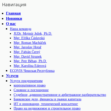
Навигация
Главная
Новинки
О нас
Наша команда
JUDr. Mojmír Ježek, Ph.D.
Mgr. Eliška Čáslavská
Mgr. Roman Macháček
Mgr. Jaroslav Hotař
Mgr. Fabián Černý
Mgr. David Strupek
Mgr. Petr Běhan, Ph.D.
Mgr. Karolína Ederová
ECOVIS Чешская Республика
Услуги
Услуги предприятиям
корпоративное право
Слияние и поглощение
Судебное, административное и арбитражное разбирательство
Банковское дело, финансы и рынки капитала
ИТ и инновации, технический консалтинг
Право на недвижимое и строительное право