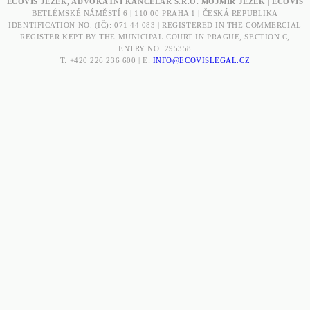
ECOVIS JEŽEK, ADVOKÁTNÍ KANCELÁŘ S.R.O. MOJMÍR JEŽEK | ECOVIS
BETLÉMSKÉ NÁMĚSTÍ 6 | 110 00 PRAHA 1 | ČESKÁ REPUBLIKA
IDENTIFICATION NO. (IČ): 071 44 083 | REGISTERED IN THE COMMERCIAL
REGISTER KEPT BY THE MUNICIPAL COURT IN PRAGUE, SECTION C,
ENTRY NO. 295358
T: +420 226 236 600 | E:
INFO@ECOVISLEGAL.CZ