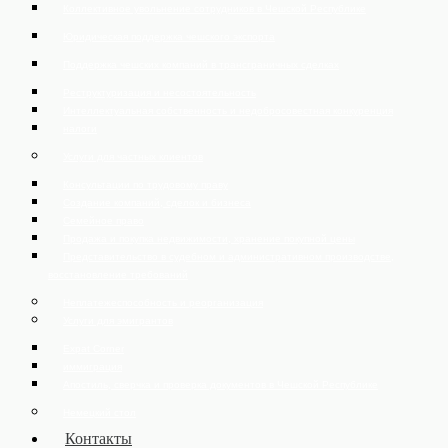
Коллективное увольнение сотрудников в Чешской Республике
Юридическая поддержка чешского экспорта
Поддержка чешских компаний в трансграничных сделках
Реструктуризация и несостоятельность
Интеллектуальная собственность и недобросовестная конкуренция
налоги
Услуги для частных клиентов
Консультации по трудовому праву
Создание компаний, сделок и бизнеса
Семейное право
Продажа и покупка недвижимости, хранение покупной цены
Представительство в судебном и административном производстве,
восстановление требований
Неплатежеспособность и реорганизация
Услуги для эмигрантов
Expat Corner
иммиграция
Апостиль, сверчка и проверка документов в Чешской Республике
Немецкий стол
Контакты