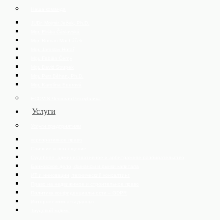
Наша команда
JUDr. Mojmír Ježek, Ph.D.
Mgr. Eliška Čáslavská
Mgr. Roman Macháček
Mgr. Jaroslav Hotař
Mgr. Fabián Černý
Mgr. David Strupek
Mgr. Petr Běhan, Ph.D.
Mgr. Karolína Ederová
ECOVIS Чешская Республика
Услуги
Услуги предприятиям
корпоративное право
Слияние и поглощение
Судебное, административное и арбитражное разбирательство
Банковское дело, финансы и рынки капитала
ИТ и инновации, технический консалтинг
Право на недвижимое и строительное право
Политика конфиденциальности – GDPR
Интернет-комнаты данных
Трудовой кодекс