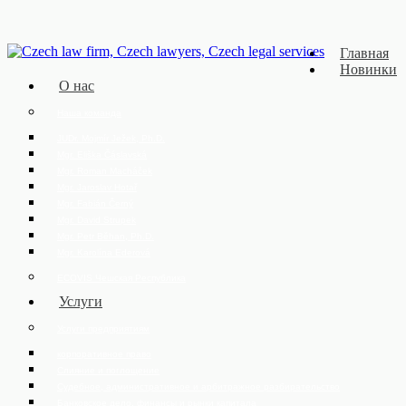
Главная
Новинки
О нас
Наша команда
JUDr. Mojmír Ježek, Ph.D.
Mgr. Eliška Čáslavská
Mgr. Roman Macháček
Mgr. Jaroslav Hotař
Mgr. Fabián Černý
Mgr. David Strupek
Mgr. Petr Běhan, Ph.D.
Mgr. Karolína Ederová
ECOVIS Чешская Республика
Услуги
Услуги предприятиям
корпоративное право
Слияние и поглощение
Судебное, административное и арбитражное разбирательство
Банковское дело, финансы и рынки капитала