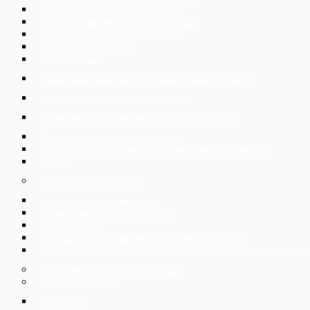
ИТ и инновации, технический консалтинг
Право на недвижимое и строительное право
Политика конфиденциальности – GDPR
Интернет-комнаты данных
Трудовой кодекс
Коллективное увольнение сотрудников в Чешской Республике
Юридическая поддержка чешского экспорта
Поддержка чешских компаний в трансграничных сделках
Реструктуризация и несостоятельность
Интеллектуальная собственность и недобросовестная конкуренция
налоги
Услуги для частных клиентов
Консультации по трудовому праву
Создание компаний, сделок и бизнеса
Семейное право
Продажа и покупка недвижимости, хранение покупной цены
Представительство в судебном и административном производстве, восстано
Неплатежеспособность и реорганизация
Услуги для эмигрантов
Expat Corner