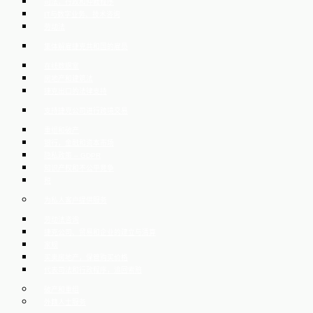
司法，行政和仲裁程序
IT与数字业务、技术咨询
劳动法
集体解雇捷克共和国的雇员
在线数据室
房地产和建筑法
捷克出口的法律支持
支持捷克公司进行跨境交易
重组和破产
银行，金融和资本市场
隐私政策 – GDPR
知识产权和不公平竞争
税
为私人客户提供服务
劳动法咨询
捷克公司、贸易和企业的建立与清算
家规
买卖房地产，保管购买价格
代表司法和行政程序，追回索赔
破产和重组
外籍人士服务