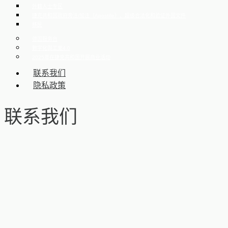
外籍人士专区
捷克共和国政府旁注/加注（Apostille）、超级合法化和验证外国文件
移民
德国服务台
數字化與工業4.0
2025年在捷克共和国开展商业活动
联系我们
隐私政策
联系我们