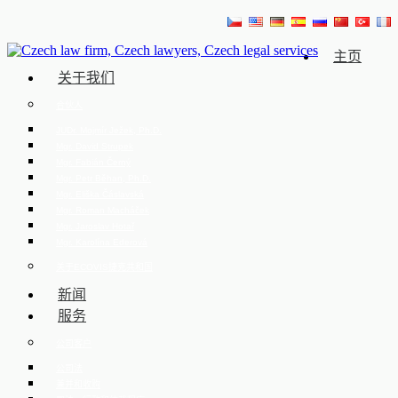
主页
关于我们
合伙人
JUDr. Mojmír Ježek, Ph.D.
Mgr. David Strupek
Mgr. Fabián Černý
Mgr. Petr Běhan, Ph.D.
Mgr. Eliška Čáslavská
Mgr. Roman Macháček
Mgr. Jaroslav Hotař
Mgr. Karolína Ederová
关于ECOVIS捷克共和国
新闻
服务
公司客户
公司法
兼并和收购