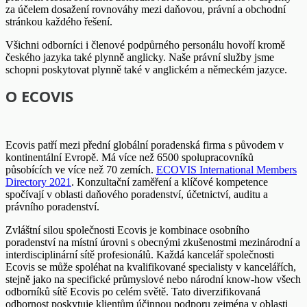
za účelem dosažení rovnováhy mezi daňovou, právní a obchodní
stránkou každého řešení.
Všichni odborníci i členové podpůrného personálu hovoří kromě
českého jazyka také plynně anglicky. Naše právní služby jsme
schopni poskytovat plynně také v anglickém a německém jazyce.
O ECOVIS
Ecovis patří mezi přední globální poradenská firma s původem v
kontinentální Evropě. Má více než 6500 spolupracovníků
působících ve více než 70 zemích.
ECOVIS International Members
Directory 2021
. Konzultační zaměření a klíčové kompetence
spočívají v oblasti daňového poradenství, účetnictví, auditu a
právního poradenství.
Zvláštní silou společnosti Ecovis je kombinace osobního
poradenství na místní úrovni s obecnými zkušenostmi mezinárodní a
interdisciplinární sítě profesionálů. Každá kancelář společnosti
Ecovis se může spoléhat na kvalifikované specialisty v kancelářích,
stejně jako na specifické průmyslové nebo národní know-how všech
odborníků sítě Ecovis po celém světě. Tato diverzifikovaná
odbornost poskytuje klientům účinnou podporu zejména v oblasti