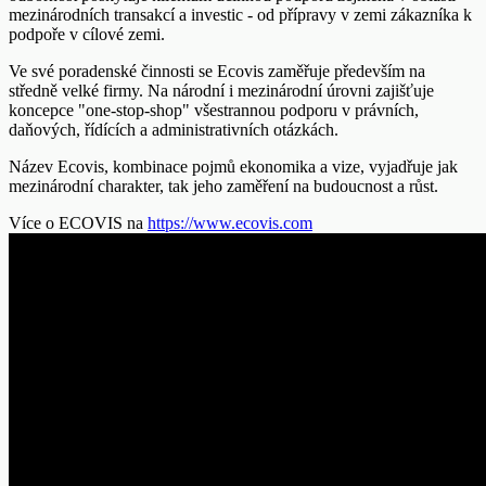
mezinárodních transakcí a investic - od přípravy v zemi zákazníka k
podpoře v cílové zemi.
Ve své poradenské činnosti se Ecovis zaměřuje především na
středně velké firmy. Na národní i mezinárodní úrovni zajišťuje
koncepce "one-stop-shop" všestrannou podporu v právních,
daňových, řídících a administrativních otázkách.
Název Ecovis, kombinace pojmů ekonomika a vize, vyjadřuje jak
mezinárodní charakter, tak jeho zaměření na budoucnost a růst.
Více o ECOVIS na
https://www.ecovis.com