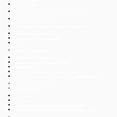
Pracovní právo
Hromadné propouštění zaměstnanců v České republice
Právní podpora českého exportu
Podpora českých společností v přeshraničních transakcích
Restrukturalizace a insolvence
Duševní vlastnictví a nekalá soutěž
Daně
Služby pro privátní klientelu
Pracovněprávní poradenství
Zakládání společností, živnosti a podnikání
Rodinné právo
Prodej a nákup nemovitostí, úschova kupní ceny
Zastupování v soudních a správních řízeních, vymáhání pohledávek
Insolvence a restrukturalizace
Služby pro expaty
Expat Corner
Imigrace
Rozvod v České republice a podmínky pro jeho dosažení
Apostila, superlegalizace a ověřování dokumentů v České republice