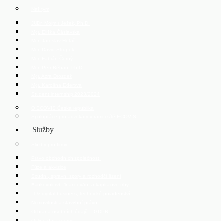
Náš tým
JUDr. Mojmír Ježek, Ph.D.
Mgr. Eliška Čáslavská
Mgr. Jaroslav Hotař
Mgr. David Strupek
Mgr. Fabián Černý
Mgr. Petr Běhan, Ph.D.
Mgr. Azra Drozdek
Mgr. Karolína Ederová
Student internship 2023/2024
O ECOVIS Česká republika
Spolupráce pro advokáty v rámci sítě ECOVIS
Služby
Služby pro firmy
Právo obchodních společností
Fúze a akvizice
Soudní, správní spory a rozhodčí řízení
Bankovnictví, financování a kapitálové trhy
IT & digital business, technické poradenství
Nemovitosti a stavební právo
Ochrana osobních údajů – GDPR
Online data rooms