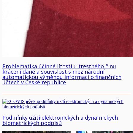
Problematika účinné lítosti u trestného činu
krácení daně a souvislost s mezinárodní
automatickou výměnou informací o finančních
účtech v České republice
Podmínky užití elektronických a dynamických
biometrických podpisů