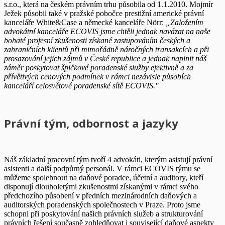
s.r.o., která na českém právním trhu působila od 1.1.2010. Mojmír
Ježek působil také v pražské pobočce prestižní americké právní
kanceláře White&Case a německé kanceláře Nörr:
„Založením
advokátní kanceláře ECOVIS jsme chtěli jednak navázat na naše
bohaté profesní zkušenosti získané zastupováním českých a
zahraničních klientů při mimořádně náročných transakcích a při
prosazování jejich zájmů v České republice a jednak naplnit náš
záměr poskytovat špičkové poradenské služby efektivně a za
přívětivých cenových podmínek v rámci nezávisle působích
kanceláří celosvětové poradenské sítě ECOVIS."
Právní tým, odbornost a jazyky
Náš základní pracovní tým tvoří 4 advokáti, kterým asistují právní
asistenti a další podpůrný personál. V rámci ECOVIS týmu se
můžeme spolehnout na daňové poradce, účetní a auditory, kteří
disponují dlouholetými zkušenostmi získanými v rámci svého
předchozího působení v předních mezinárodních daňových a
auditorských poradenských společnostech v Praze. Proto jsme
schopni při poskytování našich právních služeb a strukturování
právních řešení současně zohledňovat i související daňové aspekty