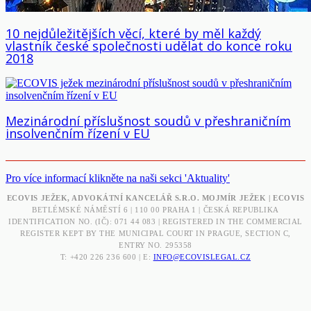
10 nejdůležitějších věcí, které by měl každý
vlastník české společnosti udělat do konce roku
2018
Mezinárodní příslušnost soudů v přeshraničním
insolvenčním řízení v EU
Pro více informací klikněte na naši sekci 'Aktuality'
ECOVIS JEŽEK, ADVOKÁTNÍ KANCELÁŘ S.R.O. MOJMÍR JEŽEK | ECOVIS
BETLÉMSKÉ NÁMĚSTÍ 6 | 110 00 PRAHA 1 | ČESKÁ REPUBLIKA
IDENTIFICATION NO. (IČ): 071 44 083 | REGISTERED IN THE COMMERCIAL
REGISTER KEPT BY THE MUNICIPAL COURT IN PRAGUE, SECTION C,
ENTRY NO. 295358
T: +420 226 236 600 | E:
INFO@ECOVISLEGAL.CZ