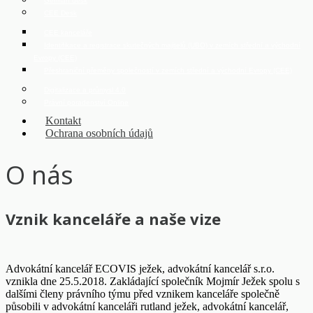
German desk
CEE Desk
CEE kanceláře
Identifikace a registrace skutečných majitelů (UBO) v zemích střední a východní
Evropy (CEE)
Přeshraniční přeměny společností v zemích střední a východní Evropy (CEE)
Digitalizace a průmysl 4.0
Právní poradenství Online
Kontakt
Ochrana osobních údajů
O nás
Vznik kanceláře a naše vize
Advokátní kancelář ECOVIS ježek, advokátní kancelář s.r.o.
vznikla dne 25.5.2018. Zakládající společník Mojmír Ježek spolu s
dalšími členy právního týmu před vznikem kanceláře společně
působili v advokátní kanceláři rutland ježek, advokátní kancelář,