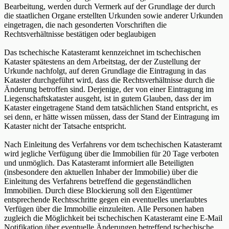
Bearbeitung, werden durch Vermerk auf der Grundlage der durch
die staatlichen Organe erstellten Urkunden sowie anderer Urkunden
eingetragen, die nach gesonderten Vorschriften die
Rechtsverhältnisse bestätigen oder beglaubigen
Das tschechische Katasteramt kennzeichnet im tschechischen
Kataster spätestens an dem Arbeitstag, der der Zustellung der
Urkunde nachfolgt, auf deren Grundlage die Eintragung in das
Kataster durchgeführt wird, dass die Rechtsverhältnisse durch die
Änderung betroffen sind. Derjenige, der von einer Eintragung im
Liegenschaftskataster ausgeht, ist in gutem Glauben, dass der im
Kataster eingetragene Stand dem tatsächlichen Stand entspricht, es
sei denn, er hätte wissen müssen, dass der Stand der Eintragung im
Kataster nicht der Tatsache entspricht.
Nach Einleitung des Verfahrens vor dem tschechischen Katasteramt
wird jegliche Verfügung über die Immobilien für 20 Tage verboten
und unmöglich. Das Katasteramt informiert alle Beteiligten
(insbesondere den aktuellen Inhaber der Immobilie) über die
Einleitung des Verfahrens betreffend die gegenständlichen
Immobilien. Durch diese Blockierung soll den Eigentümer
entsprechende Rechtsschritte gegen ein eventuelles unerlaubtes
Verfügen über die Immobilie einzuleiten. Alle Personen haben
zugleich die Möglichkeit bei tschechischen Katasteramt eine E-Mail
Notifikation über eventuelle Änderungen betreffend tschechische