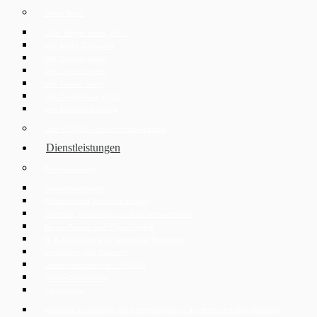
Unser Team
JUDr. Mojmír Ježek, Ph.D.
Mgr. Eliška Čáslavská
Mgr. Jaroslav Hotař
Mgr. David Strupek
Mgr. Fabián Černý
Mgr. Petr Běhan, Ph.D.
Mgr. Karolína Ederová
Über ECOVIS Tschechische Republik
Dienstleistungen
Firmenberatung
Gesellschaftsrecht
Fusionen und Verschmelzungen
Gerichts-, Verwaltungs- und Schiedsverfahren
Bank-, Finanz- und Kapitalmärkte
IT & digital business, technische Beratung
Immobilien- und Baurecht
Datenschutzrichtlinie – DSGVO
Online-Datenräume
Arbeitsrecht
Kollektive Entlassung von Arbeitnehmern in der Tschechischen Republik