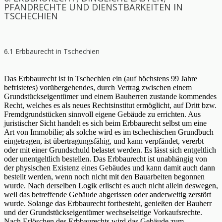
PFANDRECHTE UND DIENSTBARKEITEN IN
TSCHECHIEN
6.1 Erbbaurecht in Tschechien
Das Erbbaurecht ist in Tschechien ein (auf höchstens 99 Jahre
befristetes) vorübergehendes, durch Vertrag zwischen einem
Grundstückseigentümer und einem Bauherren zustande kommendes
Recht, welches es als neues Rechtsinstitut ermöglicht, auf Dritt bzw.
Fremdgrundstücken sinnvoll eigene Gebäude zu errichten. Aus
juristischer Sicht handelt es sich beim Erbbaurecht selbst um eine
Art von Immobilie; als solche wird es im tschechischen Grundbuch
eingetragen, ist übertragungsfähig, und kann verpfändet, vererbt
oder mit einer Grundschuld belastet werden. Es lässt sich entgeltlich
oder unentgeltlich bestellen. Das Erbbaurecht ist unabhängig von
der physischen Existenz eines Gebäudes und kann damit auch dann
bestellt werden, wenn noch nicht mit den Bauarbeiten begonnen
wurde. Nach derselben Logik erlischt es auch nicht allein deswegen,
weil das betreffende Gebäude abgerissen oder anderweitig zerstört
wurde. Solange das Erbbaurecht fortbesteht, genießen der Bauherr
und der Grundstückseigentümer wechselseitige Vorkaufsrechte.
Nach Erlöschen des Erbbaurechts wird das Gebäude zum