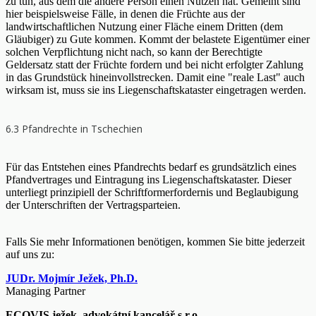
zu tun, aus dem die andere Person einen Nutzen hat. Gemeint sind
hier beispielsweise Fälle, in denen die Früchte aus der
landwirtschaftlichen Nutzung einer Fläche einem Dritten (dem
Gläubiger) zu Gute kommen. Kommt der belastete Eigentümer einer
solchen Verpflichtung nicht nach, so kann der Berechtigte
Geldersatz statt der Früchte fordern und bei nicht erfolgter Zahlung
in das Grundstück hineinvollstrecken. Damit eine "reale Last" auch
wirksam ist, muss sie ins Liegenschaftskataster eingetragen werden.
6.3 Pfandrechte in Tschechien
Für das Entstehen eines Pfandrechts bedarf es grundsätzlich eines
Pfandvertrages und Eintragung ins Liegenschaftskataster. Dieser
unterliegt prinzipiell der Schriftformerfordernis und Beglaubigung
der Unterschriften der Vertragsparteien.
Falls Sie mehr Informationen benötigen, kommen Sie bitte jederzeit
auf uns zu:
JUDr. Mojmír Ježek, Ph.D.
Managing Partner
ECOVIS ježek, advokátní kancelář s.r.o.