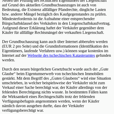
Neben der Prüfung des rechtlichen Eigentümers der Liegenschaft
auf Grund des aktuellen Grundbuchsauszuges ist auch von
Bedeutung, die Existenz allfälliger Pfandrechte, dingliche Lasten
bzw. anderer Mängel bezüglich des Kaufgegenstandes zu prüfen.
Mindesterfordernis ist die Aufnahme einer entsprechender
Bürgschaftsklausel des Verkäufers in den Liegenschaftskaufvertrag.
Aufgrund dieser Erklärung haftet der Verkäufer gegenüber dem
Käufer für allfällige Rechtsmängel der verkauften Liegenschaft.
Der Grundbuchauszug kann auch über Internet abberufen werden
(EUR 2 pro Seite) und die Grundinformationen (Identifikation des
Eigentümers, laufende Verfahren usw.) können sogar kostenlos im
Internet auf der
Webseite des tschechischen Katasteramtes
gefunden
werden.
Durch den neuen bürgerlichen Gesetzbucht wurde auch der „Gute
Glaube“ beim Eigentumserwerb von tschechischen Immobilien
gestärkt. Mit dem Begriff des „Guten Glaubens“ wird eine Situation
umschrieben, in welcher beispielsweise der Verkäufer nicht zum
Verkauf einer Sache berechtigt war, der Käufer allerdings von der
fehlenden Berechtigung nichts wusste. In bestimmten Fällen kann
die Wirksamkeit eines Rechtsgeschäfts trotz der fehlenden
Verfügungsbefugnis angenommen werden, wenn der Käufer
nämlich davon ausgehen durfte, dass der Verkäufer
verfügungsberechtigt war.